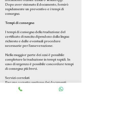
Dopo aver visionato il documento, fornirò
rapidamente un preventivo e i tempi di
consegna.
Tempi di consegna
I tempi di consegna della traduzione del
certificato di nascita dipendono dalla lingua
richiesta e dalle eventuali procedure
necessarie per l’asseverazione.
Nella maggior parte dei casi è possibile
completare la traduzione in tempi rapidi. In
caso di urgenza è possibile concordare tempi
di consegna più brevi.
Servizi correlati
Per una corretta gestione dei documenti
ufficiali, potrebbe essere utile consultare
anche:
*
Traduzione giurata: quando è necessaria
*
Costi della traduzione giurata
*
Traduzioni per matrimonio e documenti
esteri